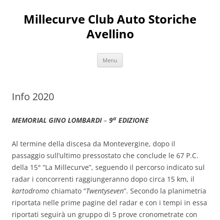
Vai
al
Millecurve Club Auto Storiche
contenuto
Avellino
Menu
Info 2020
a
MEMORIAL GINO LOMBARD
I
–
9
EDIZIONE
Al termine della discesa da Montevergine, dopo il
passaggio sull’ultimo pressostato che conclude le 67 P.C.
della 15° “La Millecurve”, seguendo il percorso indicato sul
radar i concorrenti raggiungeranno dopo circa 15 km, il
kartodromo
chiamato “
Twentyseven
”. Secondo la planimetria
riportata nelle prime pagine del radar e con i tempi in essa
riportati seguirà un gruppo di 5 prove cronometrate con